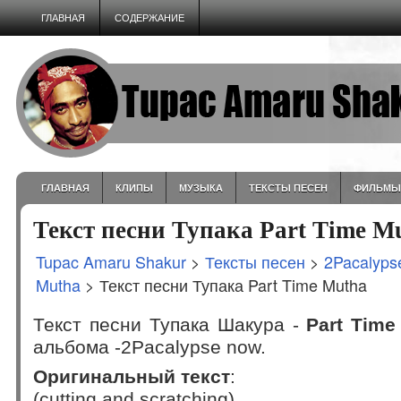
ГЛАВНАЯ
СОДЕРЖАНИЕ
ГЛАВНАЯ
КЛИПЫ
МУЗЫКА
ТЕКСТЫ ПЕСЕН
ФИЛЬМЫ
Текст песни Тупака Part Time M
Tupac Amaru Shakur
>
Тексты песен
>
2Pacalyps
Mutha
> Текст песни Тупака Part Time Mutha
Текст песни Тупака Шакура -
Part Time
альбома -2Pacalypse now.
Оригинальный текст
:
(cutting and scratching)