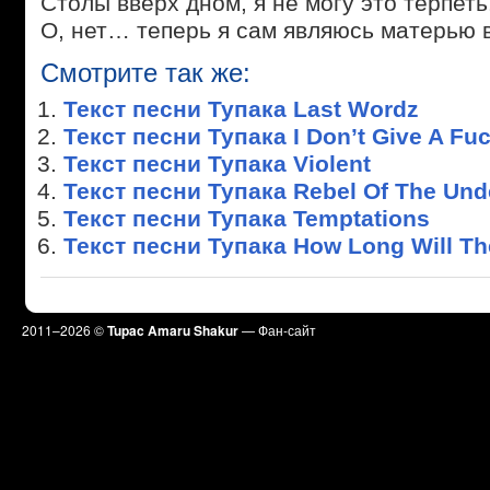
Столы вверх дном, я не могу это терпеть
О, нет… теперь я сам являюсь матерью 
Смотрите так же:
Текст песни Тупака Last Wordz
Текст песни Тупака I Don’t Give A Fu
Текст песни Тупака Violent
Текст песни Тупака Rebel Of The Un
Текст песни Тупака Temptations
Текст песни Тупака How Long Will T
2011–
2026 ©
Tupac Amaru Shakur
— Фан-сайт