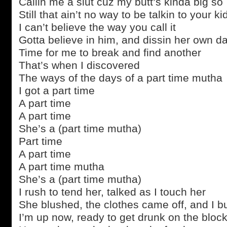
Callin me a slut cuz my butt’s kinda big so
Still that ain’t no way to be talkin to your k
I can’t believe the way you call it
Gotta believe in him, and dissin her own d
Time for me to break and find another
That’s when I discovered
The ways of the days of a part time mutha
I got a part time
A part time
A part time
She’s a (part time mutha)
Part time
A part time
A part time mutha
She’s a (part time mutha)
I rush to tend her, talked as I touch her
She blushed, the clothes came off, and I b
I’m up now, ready to get drunk on the bloc