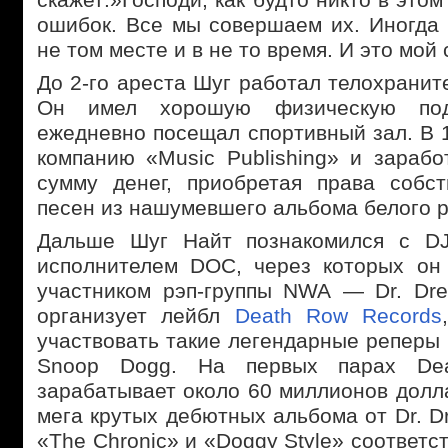
ошибок. Все мы совершаем их. Иногда 
не том месте и в не то время. И это мой 
До 2-го ареста Шуг работал телохранит
Он имел хорошую физическую подг
ежедневно посещал спортивный зал. В 
компанию «Music Publishing» и зарабо
сумму денег, приобретая права собс
песен из нашумевшего альбома белого реп
Дальше Шуг Найт познакомился с D
исполнителем DOC, через которых он
участником рэп-группы NWA — Dr. Dr
организует лейбл
Death Row Records
участвовать такие легендарные реперы
Snoop Dogg. На первых парах De
зарабатывает около 60 миллионов долл
мега крутых дебютных альбома от Dr. 
«The Chronic» и «Doggy Style» соответс