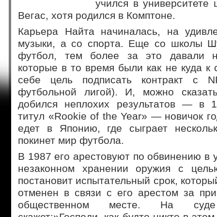
учился в университете 
Вегас, хотя родился в Комптоне.
Карьера Найта начиналась, на удивл
музыки, а со спорта. Еще со школы Ш
футбол, тем более за это давали н
которые в то время были как не куда к 
себе цель подписать контракт с N
футбольной лигой). И, можно сказат
добился неплохих результатов — в 1
титул «Rookie of the Year» — новичок г
едет в Японию, где сыграет несколь
покинет мир футбола.
В 1987 его арестовуют по обвинению в 
незаконном хранении оружия с цель
постановит испытательный срок, который
отменен в связи с его арестом за пр
общественном месте. На суд
скажет:»Господи, как будто никто в это