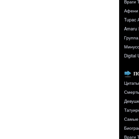
Враги 
Афени
Tupac 
Amaru 
Группа
Минусо
Digital
П
Цитаты
Смерть 
Девушк
Татуир
Самые 
Биограф
Враги 