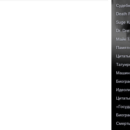
Судебн
Death 
Suge K
Dr. Dr
Майк Т
Памятн
Цитаты
Татуир
Машины
Биогра
Идеоли
Цитаты
«Госуд
Биограф
Смерть 