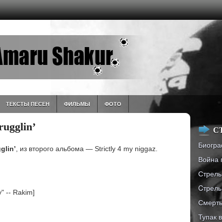
ТЕКСТЫ ПЕСЕН
ФИЛЬМЫ
ФОТО
ugglin’
С
Биогра
glin’
, из второго альбома — Strictly 4 my niggaz.
Война 
Стрель
Cтрель
y" -- Rakim]
Смерть
Тупак 