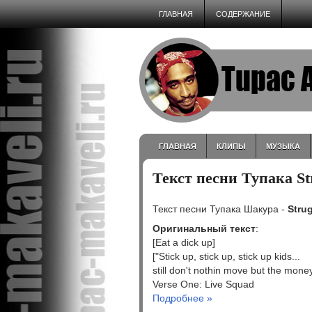
ГЛАВНАЯ
СОДЕРЖАНИЕ
ГЛАВНАЯ
КЛИПЫ
МУЗЫКА
Текст песни Тупака Str
Текст песни Тупака Шакура -
Strug
Оригинальный текст
:
[Eat a dick up]
["Stick up, stick up, stick up kids...
still don't nothin move but the mone
Verse One: Live Squad
Подробнее »