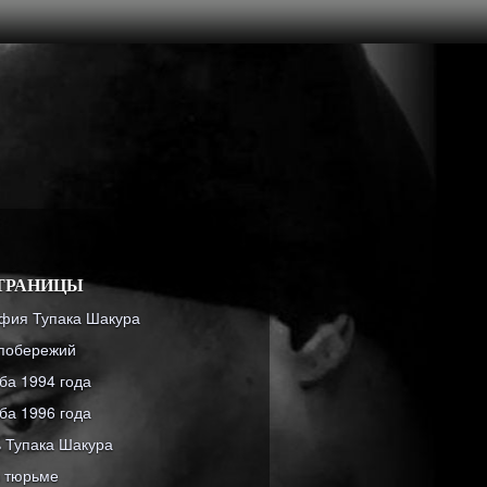
ТРАНИЦЫ
фия Тупака Шакура
побережий
ба 1994 года
ба 1996 года
 Тупака Шакура
в тюрьме