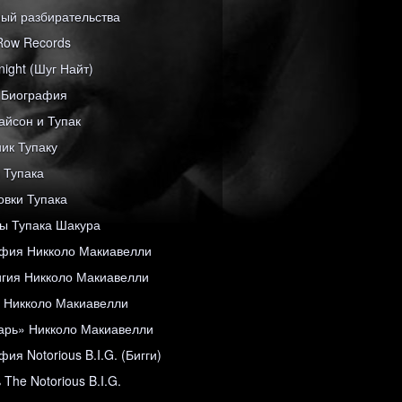
ый разбирательства
Row Records
night (Шуг Найт)
e Биография
айсон и Тупак
ик Тупаку
 Тупака
овки Тупака
 Тупака Шакура
фия Никколо Макиавелли
гия Никколо Макиавелли
 Никколо Макиавелли
арь» Никколо Макиавелли
ия Notorious B.I.G. (Бигги)
The Notorious B.I.G.