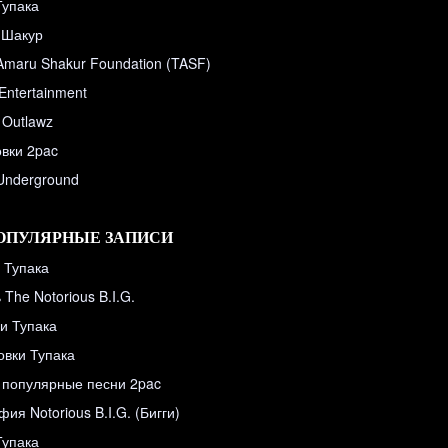
Тупака
 Шакур
Amaru Shakur Foundation (TASF)
Entertainment
 Outlawz
вки 2pac
 Underground
ОПУЛЯРНЫЕ ЗАПИСИ
 Тупака
The Notorious B.I.G.
и Тупака
овки Тупака
популярные песни 2pac
ия Notorious B.I.G. (Бигги)
Тупака