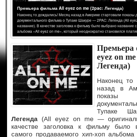
Премьера фильма All eyez on me (2pac: Легенда)
Наконец то дождались! Месяц назад в Америке стартовали показы 
документального фильма о Тупаке Шакуре — 2PAC: Легенда (All ey
название). В качестве заголовка к фильму было выбрано название 
альбома «All eyez on me», который неоднократно становился плат
Премьера 
eyez on me
Легенда)
Наконец то 
назад в Ам
показы д
документа
Тупаке 
Легенда
(All eyez on me — оригиналь
качестве заголовка к фильму было 
самого продаваемого хип-хоп альбома