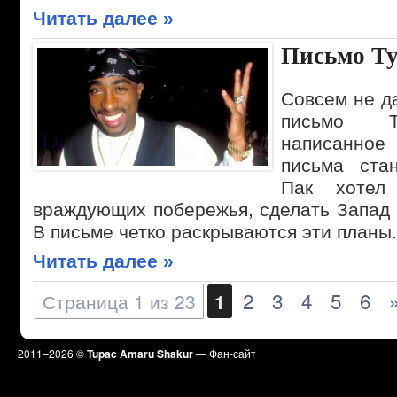
Читать далее »
Письмо Т
Совсем не д
письмо Т
написанно
письма стан
Пак хотел
враждующих побережья, сделать Запад 
В письме четко раскрываются эти планы.
Читать далее »
2
3
4
5
6
Страница 1 из 23
1
2011–
2026 ©
Tupac Amaru Shakur
— Фан-сайт