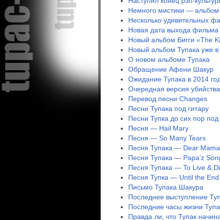
Наступил конец рэп-культур
Немного мистики — альбом 
Несколько удивительных фак
Новая дата выхода фильма 
Новый альбом Бигги «The Ki
Новый альбом Тупака уже в
О новом альбоме Тупака
Обращение Афени Шакур
Ожидание Тупака в 2014 го
Очередная версия убийства
Перевод песни Changes
Песни Тупака под гитару
Песни Тупка до сих пор под
Песня — Hail Mary
Песня — So Many Tears
Песня Тупака — Dear Mama
Песня Тупака — Papa’z Son
Песня Тупака — To Live & Die
Песня Тупка — Until the End
Письмо Тупака Шакура
Последнее выступление Тупа
Последние часы жизни Туп
Правда ли, что Тупак начин