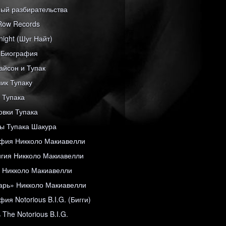
ый разбирательства
Row Records
night (Шуг Найт)
e Биография
айсон и Тупак
ик Тупаку
 Тупака
овки Тупака
 Тупака Шакура
фия Никколо Макиавелли
гия Никколо Макиавелли
 Никколо Макиавелли
арь» Никколо Макиавелли
ия Notorious B.I.G. (Бигги)
The Notorious B.I.G.