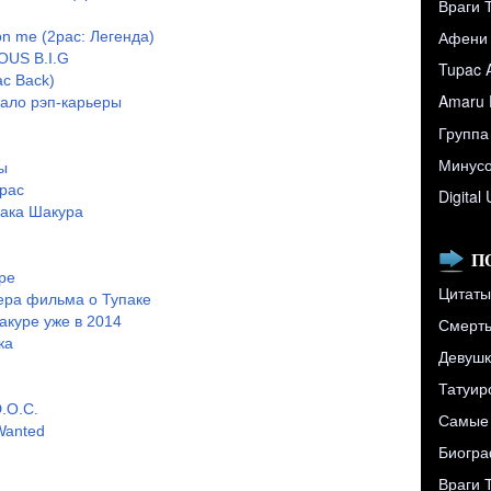
Враги 
Афени
n me (2pac: Легенда)
OUS B.I.G
Tupac 
ac Back)
Amaru 
чало рэп-карьеры
Группа
Минусо
ы
pac
Digital
пака Шакура
П
ре
Цитаты
ера фильма о Тупаке
куре уже в 2014
Смерть 
ка
Девушк
Татуир
.O.C.
Самые 
Wanted
Биограф
Враги 