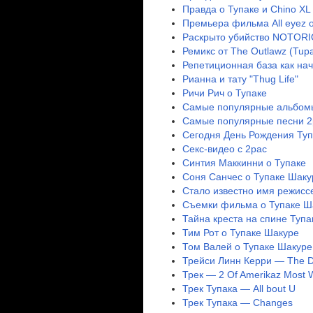
Правда о Тупаке и Chino XL
Премьера фильма All eyez o
Раскрыто убийство NOTORI
Ремикс от The Outlawz (Tup
Репетиционная база как на
Рианна и тату "Thug Life"
Ричи Рич о Тупаке
Самые популярные альбом
Самые популярные песни 2
Сегодня День Рождения Ту
Секс-видео с 2pac
Синтия Маккинни о Тупаке
Соня Санчес о Тупаке Шаку
Стало известно имя режисс
Съемки фильма о Тупаке Ша
Тайна креста на спине Тупа
Тим Рот о Тупаке Шакуре
Том Валей о Тупаке Шакуре
Трейси Линн Керри — The D
Трек — 2 Of Amerikaz Most 
Трек Тупака — All bout U
Трек Тупака — Changes