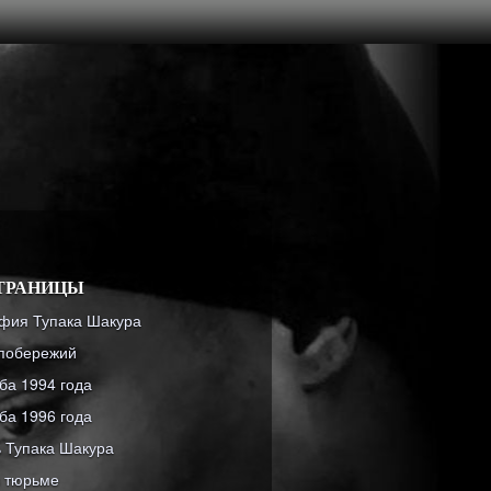
ТРАНИЦЫ
фия Тупака Шакура
побережий
ба 1994 года
ба 1996 года
 Тупака Шакура
в тюрьме