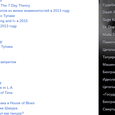
ы
Судебн
The 7 Day Theory
тов из жизни знаменитостей в 2013 году
Death 
о Тупаке
Suge K
ng and I» в 2015
 2013 году
Dr. Dr
Майк Т
ду
Памятн
 Тупака
Цитаты
Татуир
 запретом
Машины
Биогра
Идеоли
g
Цитаты
 in L.A.
 of Time
«Госуд
Биограф
ка в House of Blues
ака Шакура
Смерть 
ал как танцор?