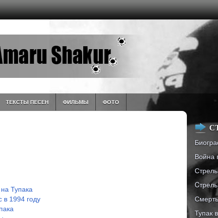
ТЕКСТЫ ПЕСЕН
ФИЛЬМЫ
ФОТО
С
Биогра
Война 
Стрель
Cтрель
 на Тупака
Смерть
 в 1994 году
пака
Тупак 