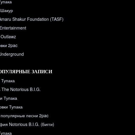
Тупака
 Шакур
Amaru Shakur Foundation (TASF)
Entertainment
 Outlawz
вки 2pac
 Underground
ОПУЛЯРНЫЕ ЗАПИСИ
 Тупака
The Notorious B.I.G.
и Тупака
овки Тупака
популярные песни 2pac
ия Notorious B.I.G. (Бигги)
Тупака