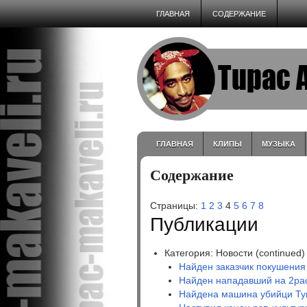
ГЛАВНАЯ
СОДЕРЖАНИЕ
ГЛАВНАЯ
КЛИПЫ
МУЗЫКА
Содержание
Страницы:
1
2
3
4
5
6
7
8
Публикации
Категория: Новости (continued)
Найден заказчик покушения
Найден нападавший на 2pac
Найдена машина убийци Ту