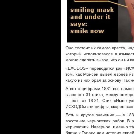
Оно состоит их самого креста, на
который использовался в язычес
можно сделать вывод, что он ни ка
«EXODOS» переводится как «ИСХО
том, как Моисей вывел евреев и
какую из них брал за основу Пак н
А вот с цифрами 1831 все намно
главе нет 31 стиха, между номеро
— вот так 18:31. Стих «Ныне уз
ИСХОДОм эти цифры, скорее всег
Есть и другое значение — в 18
восстание чернокожих рабов. В р
чернокожих. Наверное, именно эт
ближе к Тупаку, чем история евре