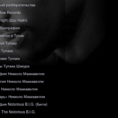
ый разбирательства
Row Records
night (Шуг Найт)
e Биография
айсон и Тупак
ик Тупаку
 Тупака
овки Тупака
 Тупака Шакура
фия Никколо Макиавелли
гия Никколо Макиавелли
 Никколо Макиавелли
арь» Никколо Макиавелли
ия Notorious B.I.G. (Бигги)
The Notorious B.I.G.