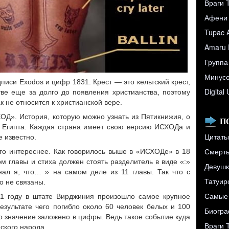
Враги 
Афени
Tupac 
Amaru 
Группа
Минусо
дписи Exodos и цифр 1831. Крест — это кельтский крест,
Digital
тве еще за долго до появления христианства, поэтому
к не относится к христианской вере.
Д». История, которую можно узнать из Пятикнижия, о
П
з Египта. Каждая страна имеет свою версию ИСХОДа и
Цитаты
е известно.
Смерть 
го интереснее. Как говорилось выше в «ИСХОДе» в 18
м главы и стиха должен стоять разделитель в виде «:»
Девушк
нал я, что… » на самом деле из 11 главы. Так что с
Татуир
о не связаны.
Самые 
31 году в штате Вирджиния произошло самое крупное
езультате чего погибло около 60 человек белых и 100
Биограф
о значение заложено в цифры. Ведь такое событие куда
Враги 
йского народа.