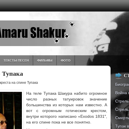
ТЕКСТЫ ПЕСЕН
ФИЛЬМЫ
ФОТО
е Тупака
С
креста на спине Тупака
Биогра
Война 
На теле Тупака Шакура набито огромное
число разных татуировок значение
Стрель
большинства из которых нам известно. А
Cтрель
вот с огромным готическим крестом,
внутри которого написано «Exodos 1831″,
Смерть
на его спине пока не все понятно.
Тупак 