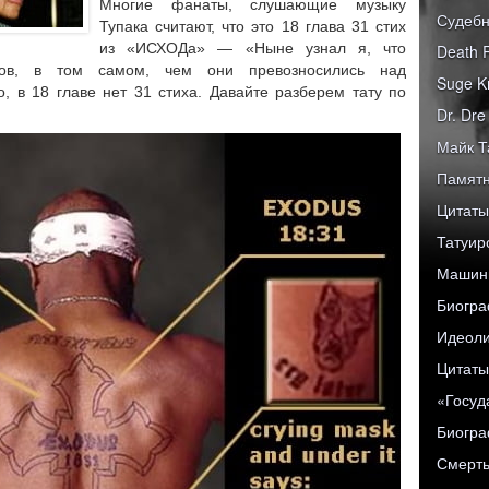
Многие фанаты, слушающие музыку
Судебн
Тупака считают, что это 18 глава 31 стих
из «ИСХОДа» — «Ныне узнал я, что
Death 
гов, в том самом, чем они превозносились над
Suge K
, в 18 главе нет 31 стиха. Давайте разберем тату по
Dr. Dr
Майк Т
Памятн
Цитаты
Татуир
Машины
Биогра
Идеоли
Цитаты
«Госуд
Биограф
Смерть 