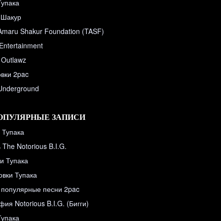
Тупака
 Шакур
Amaru Shakur Foundation (TASF)
Entertainment
 Outlawz
вки 2pac
 Underground
ОПУЛЯРНЫЕ ЗАПИСИ
 Тупака
The Notorious B.I.G.
и Тупака
овки Тупака
популярные песни 2pac
ия Notorious B.I.G. (Бигги)
Тупака