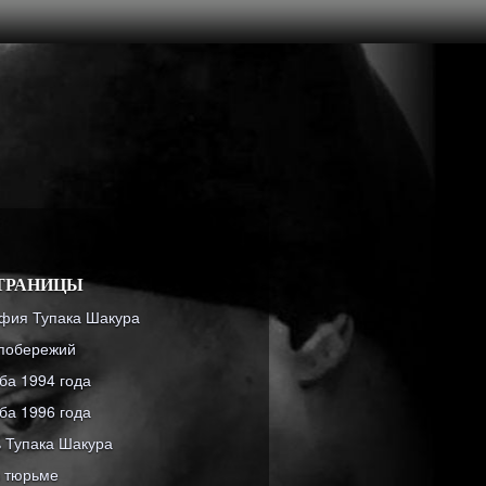
ТРАНИЦЫ
фия Тупака Шакура
побережий
ба 1994 года
ба 1996 года
 Тупака Шакура
в тюрьме