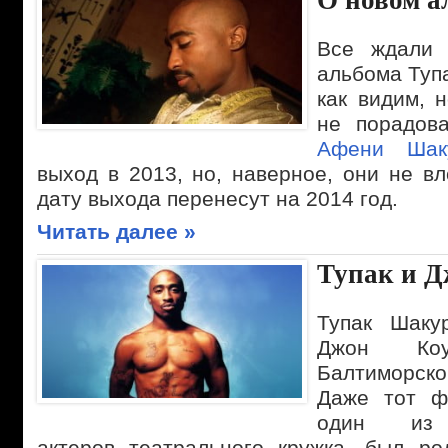
О новом а
Все ждали 
альбома Тупа
как видим, 
не порадов
Афени Шак
выход в 2013, но, наверное, они не в
дату выхода перенесут на 2014 год.
Читать далее »
Тупак и Д
Тупак Шаку
Джон К
Балтиморско
Даже тот ф
один из 
актеров театрального кружка, был р