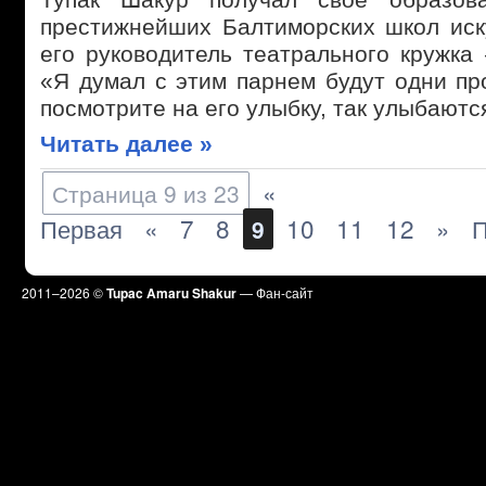
престижнейших Балтиморских школ иску
его руководитель театрального кружка
«Я думал с этим парнем будут одни пр
посмотрите на его улыбку, так улыбаютс
Читать далее »
«
Страница 9 из 23
Первая
«
7
8
10
11
12
»
П
9
2011–
2026 ©
Tupac Amaru Shakur
— Фан-сайт