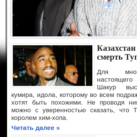
День рождения Тупака Шакура
Сегодня — 16 июня — а это значит, что у легенды мирового хип-хо
Казахстан 
рождения! 2pac очень много сделал для хип-хоп течения того време
в один голос заявляют, что он лучший. Ещё бы, ведь он всю свою жи
смерть Ту
Для мног
настоящего
Шакур вы
кумира, идола, которому во всем подра
хотят быть похожими. Не проводя ни
можно с уверенностью сказать, что 
королем хим-хопа.
Читать далее »