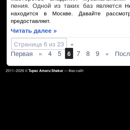
пения. Одной из таких баз является
H
находится в Москве. Давайте рассмо
предоставляет.
Читать далее »
«
Страница 6 из 23
Первая
«
4
5
7
8
9
»
Посл
6
2011–
2026 ©
Tupac Amaru Shakur
— Фан-сайт