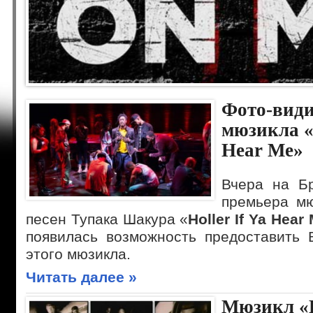
Фото-види
мюзикла «H
Hear Me»
Вчера на Бр
премьера мю
песен Тупака Шакура «
Holler If Ya Hear
появилась возможность предоставить
этого мюзикла.
Читать далее »
Мюзикл «H