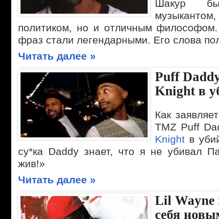
Шакур б
музыкантом,
политиком, но и отличным философом.
фраз стали легендарными. Его слова по
Читать далее »
Puff Dadd
Knight в 
Как заявляе
TMZ Puff Da
Knight
в убий
су*ка Daddy знает, что я не убивал П
жив!»
Читать далее »
Lil Wayne
себя новы