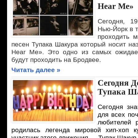
Hear Me»
Сегодня, 1
Нью-Йорк в 
проходить м
песен Тупака Шакура который носит назв
Hear Me». Это одно из самых ожидае
будут проходить на Бродвее.
Читать далее »
Сегодня Д
Тупака Ш
Сегодня зна
для всех по
любителей р
родилась легенда мировой хип-хоп к
участник этого движения — Тупак Шакур