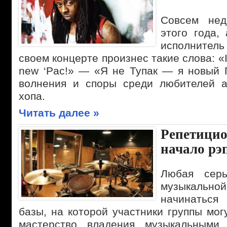
Совсем нед
этого года,
исполните
своем концерте произнес такие слова: «I a
new ‘Pac!» — «Я не Тупак — я новый П
волнения и споры среди любителей а
хопа.
Читать далее »
Репетицио
начало рэ
Любая серь
музыкальной
начинаться
базы, на которой участники группы мог
мастерство владения музыкальными