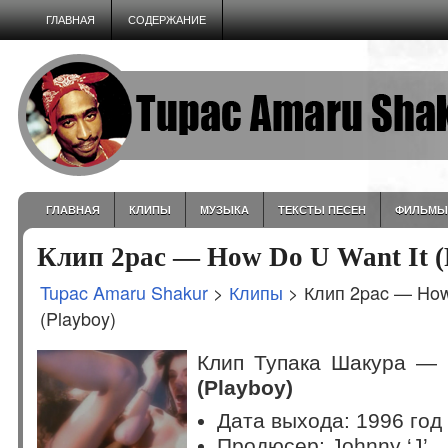
ГЛАВНАЯ
СОДЕРЖАНИЕ
ГЛАВНАЯ
КЛИПЫ
МУЗЫКА
ТЕКСТЫ ПЕСЕН
ФИЛЬМЫ
Клип 2pac — How Do U Want It (
Tupac Amaru Shakur
>
Клипы
> Клип 2pac — How
(Playboy)
Клип Тупака Шакура —
(Playboy)
Дата выхода: 1996 год
Продюсер: Johnny ‘J’